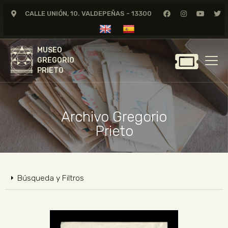
CALLE UNIÓN, 10. VALDEPEÑAS - 13300
MUSEO
GREGORIO
MUSEO
PRIETO
GREGORIO
PRIETO
GREGORIO PRIETO
MUSEO
Archivo Gregorio
ARCHIVO
Prieto
CERTAMEN DE DIBUJO
FUNDACIÓN
TIENDA
Búsqueda y Filtros
NOTICIAS