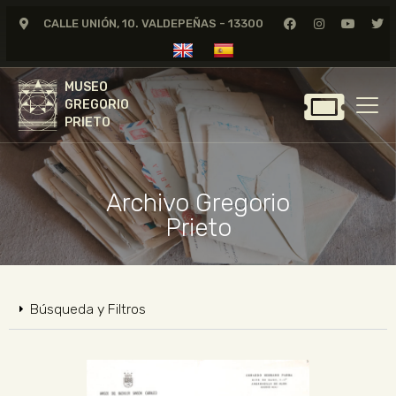
CALLE UNIÓN, 10. VALDEPEÑAS - 13300
MUSEO
GREGORIO
MUSEO
PRIETO
GREGORIO
PRIETO
GREGORIO PRIETO
MUSEO
Archivo Gregorio
ARCHIVO
Prieto
CERTAMEN DE DIBUJO
FUNDACIÓN
TIENDA
Búsqueda y Filtros
NOTICIAS