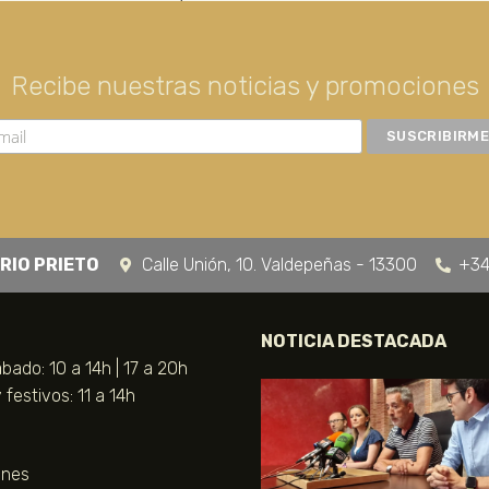
Recibe nuestras noticias y promociones
RIO PRIETO
Calle Unión, 10. Valdepeñas - 13300
+34
NOTICIA DESTACADA
bado: 10 a 14h | 17 a 20h
festivos: 11 a 14h
unes