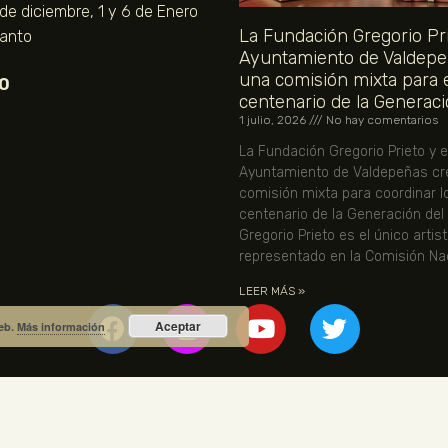
 de diciembre, 1 y 6 de Enero
La Fundación Gregorio Pri
Santo
Ayuntamiento de Valdepe
una comisión mixta para 
O
centenario de la Generaci
1 julio, 2026
No hay comentarios
La Fundación Gregorio Prieto y e
Ayuntamiento de Valdepeñas cr
comisión mixta para coordinar l
centenario de la Generación del
Gregorio Prieto es el único artis
representado en la Comisión Nac
LEER MÁS »
Aceptar
web.
Más información