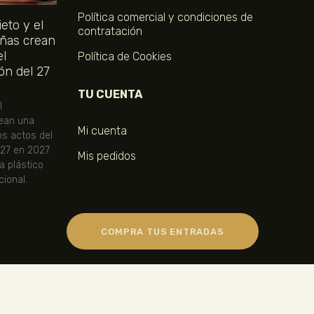
Política comercial y condiciones de
eto y el
contratación
ñas crean
el
Política de Cookies
ón del 27
TU CUENTA
l
ean una
Mi cuenta
os actos del
 27 en 2027.
Mis pedidos
ta plástico
ional.
COMPRA TUS ENTRADAS