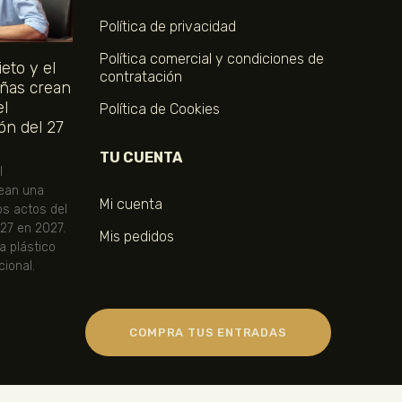
Política de privacidad
Política comercial y condiciones de
eto y el
contratación
ñas crean
el
Política de Cookies
ón del 27
TU CUENTA
l
ean una
Mi cuenta
os actos del
 27 en 2027.
Mis pedidos
ta plástico
ional.
COMPRA TUS ENTRADAS