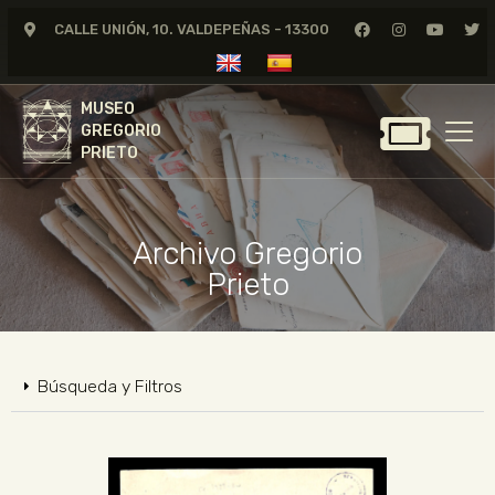
CALLE UNIÓN, 10. VALDEPEÑAS - 13300
MUSEO
GREGORIO
MUSEO
PRIETO
GREGORIO
PRIETO
GREGORIO PRIETO
MUSEO
Archivo Gregorio
ARCHIVO
Prieto
CERTAMEN DE DIBUJO
FUNDACIÓN
TIENDA
Búsqueda y Filtros
NOTICIAS