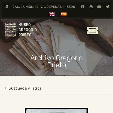
CALLE UNIÓN, 10. VALDEPEÑAS - 13300
MUSEO
GREGORIO
MUSEO
PRIETO
GREGORIO
PRIETO
GREGORIO PRIETO
MUSEO
Archivo Gregorio
ARCHIVO
Prieto
CERTAMEN DE DIBUJO
FUNDACIÓN
TIENDA
Búsqueda y Filtros
NOTICIAS