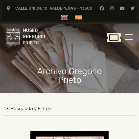
CALLE UNIÓN, 10. VALDEPEÑAS - 13300
MUSEO
GREGORIO
MUSEO
PRIETO
GREGORIO
PRIETO
GREGORIO PRIETO
MUSEO
Archivo Gregorio
ARCHIVO
Prieto
CERTAMEN DE DIBUJO
FUNDACIÓN
TIENDA
Búsqueda y Filtros
NOTICIAS