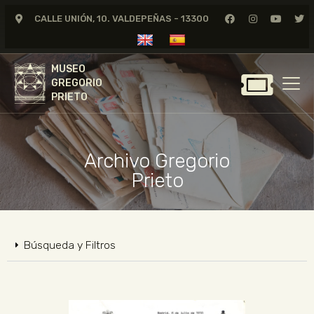
CALLE UNIÓN, 10. VALDEPEÑAS - 13300
MUSEO
GREGORIO
MUSEO
PRIETO
GREGORIO
PRIETO
GREGORIO PRIETO
MUSEO
Archivo Gregorio
ARCHIVO
Prieto
CERTAMEN DE DIBUJO
FUNDACIÓN
TIENDA
Búsqueda y Filtros
NOTICIAS