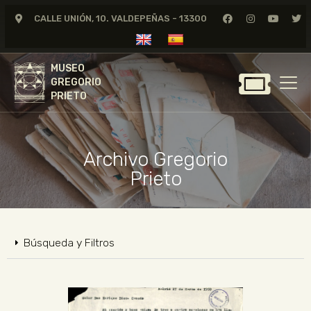
CALLE UNIÓN, 10. VALDEPEÑAS - 13300
MUSEO
GREGORIO
MUSEO
PRIETO
GREGORIO
PRIETO
GREGORIO PRIETO
MUSEO
Archivo Gregorio
ARCHIVO
Prieto
CERTAMEN DE DIBUJO
FUNDACIÓN
TIENDA
Búsqueda y Filtros
NOTICIAS