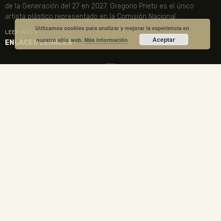
de la Generación del 27 en 2027. Gregorio Prieto es el único
artista plástico representado en la Comisión Nacional.
Utilizamos cookies para analizar y mejorar la experiencia en
LEER MÁS »
Aceptar
nuestro sitio web.
Más información
ENLACES LEGALES
TU CUENTA
VISITA NUESTRA TIENDA
COMPRA TUS ENTRADAS