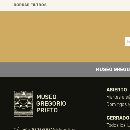
BORRAR FILTROS
MUSEO GREGO
ABIERTO
MUSEO
Martes a sá
GREGORIO
Domingos y 
PRIETO
CERRADO
Todos los l
C/Unión 10 13300 Valdepeñas