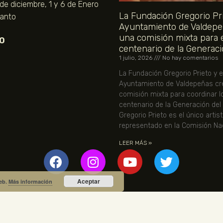
 de diciembre, 1 y 6 de Enero
La Fundación Gregorio Pri
Santo
Ayuntamiento de Valdepe
una comisión mixta para 
O
centenario de la Generaci
1 julio, 2026
No hay comentarios
La Fundación Gregorio Prieto y e
Ayuntamiento de Valdepeñas cr
comisión mixta para coordinar l
centenario de la Generación del
Gregorio Prieto es el único artis
representado en la Comisión Nac
LEER MÁS »
Aceptar
web.
Más información