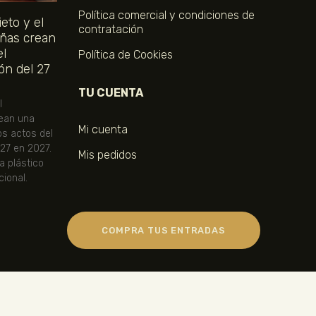
Política comercial y condiciones de
eto y el
contratación
ñas crean
el
Política de Cookies
ón del 27
TU CUENTA
l
ean una
Mi cuenta
os actos del
 27 en 2027.
Mis pedidos
ta plástico
ional.
COMPRA TUS ENTRADAS