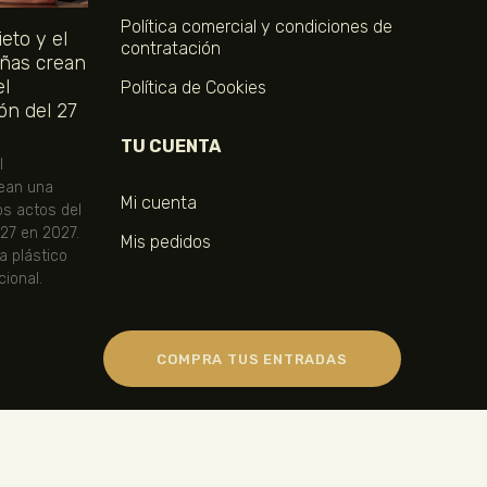
Política comercial y condiciones de
eto y el
contratación
ñas crean
el
Política de Cookies
ón del 27
TU CUENTA
l
ean una
Mi cuenta
os actos del
 27 en 2027.
Mis pedidos
ta plástico
ional.
COMPRA TUS ENTRADAS