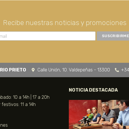
Recibe nuestras noticias y promociones
RIO PRIETO
Calle Unión, 10. Valdepeñas - 13300
+34
NOTICIA DESTACADA
bado: 10 a 14h | 17 a 20h
festivos: 11 a 14h
unes