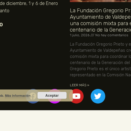
 de diciembre, 1 y 6 de Enero
La Fundación Gregorio Pri
Santo
Ayuntamiento de Valdepe
una comisión mixta para 
O
centenario de la Generaci
1 julio, 2026
No hay comentarios
La Fundación Gregorio Prieto y e
Ayuntamiento de Valdepeñas cr
comisión mixta para coordinar l
centenario de la Generación del
Gregorio Prieto es el único artis
representado en la Comisión Nac
LEER MÁS »
Aceptar
web.
Más información