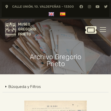
CALLE UNIÓN, 10. VALDEPEÑAS - 13300
MUSEO
GREGORIO
MUSEO
PRIETO
GREGORIO
PRIETO
GREGORIO PRIETO
MUSEO
Archivo Gregorio
ARCHIVO
Prieto
CERTAMEN DE DIBUJO
FUNDACIÓN
TIENDA
Búsqueda y Filtros
NOTICIAS