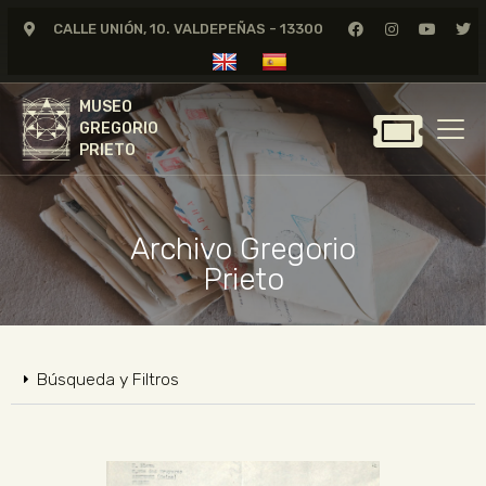
CALLE UNIÓN, 10. VALDEPEÑAS - 13300
MUSEO
GREGORIO
MUSEO
PRIETO
GREGORIO
PRIETO
GREGORIO PRIETO
MUSEO
Archivo Gregorio
ARCHIVO
Prieto
CERTAMEN DE DIBUJO
FUNDACIÓN
TIENDA
Búsqueda y Filtros
NOTICIAS