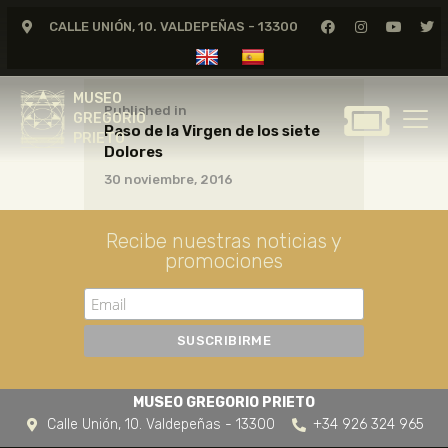
CALLE UNIÓN, 10. VALDEPEÑAS - 13300
MUSEO
GREGORIO
MUSEO
PRIETO
Published in
GREGORIO
Paso de la Virgen de los siete
PRIETO
Dolores
GREGORIO PRIETO
30 noviembre, 2016
MUSEO
ARCHIVO
Recibe nuestras noticias y
CERTAMEN DE DIBUJO
promociones
FUNDACIÓN
TIENDA
NOTICIAS
MUSEO GREGORIO PRIETO
Calle Unión, 10. Valdepeñas - 13300
+34 926 324 965