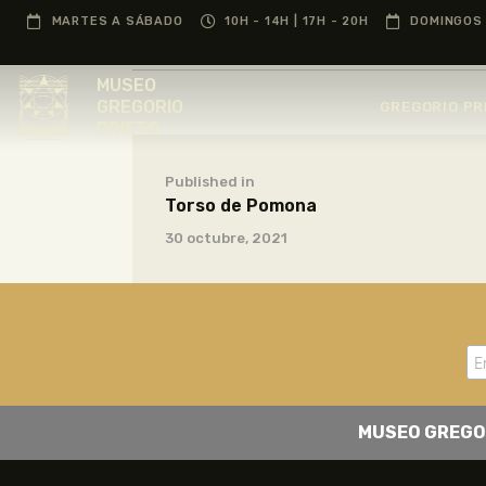
MARTES A SÁBADO
10H - 14H | 17H - 20H
DOMINGOS 
MUSEO
GREGORIO
GREGORIO PR
PRIETO
Published in
Torso de Pomona
30 octubre, 2021
MUSEO GREGO