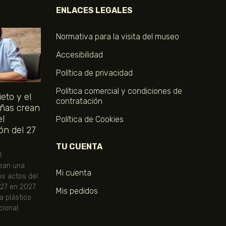
ENLACES LEGALES
Normativa para la visita del museo
Accesibilidad
Política de privacidad
Política comercial y condiciones de
eto y el
contratación
ñas crean
el
Política de Cookies
ón del 27
TU CUENTA
l
ean una
Mi cuenta
os actos del
 27 en 2027.
Mis pedidos
ta plástico
ional.