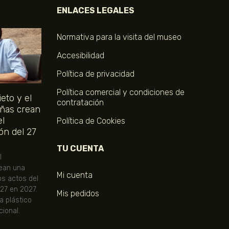
ENLACES LEGALES
Normativa para la visita del museo
Accesibilidad
Política de privacidad
Política comercial y condiciones de
eto y el
contratación
ñas crean
el
Política de Cookies
ón del 27
TU CUENTA
l
ean una
Mi cuenta
os actos del
 27 en 2027.
Mis pedidos
ta plástico
ional.