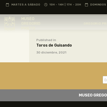
MARTES A SÁBADO
10H - 14H | 17H - 20H
DOMINGOS 
MUSEO
GREGORIO
GREGORIO PR
PRIETO
Published in
Toros de Guisando
30 diciembre, 2021
MUSEO GREGO