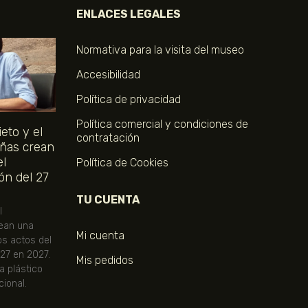
ENLACES LEGALES
Normativa para la visita del museo
Accesibilidad
Política de privacidad
Política comercial y condiciones de
eto y el
contratación
ñas crean
el
Política de Cookies
ón del 27
TU CUENTA
l
ean una
Mi cuenta
os actos del
 27 en 2027.
Mis pedidos
ta plástico
ional.