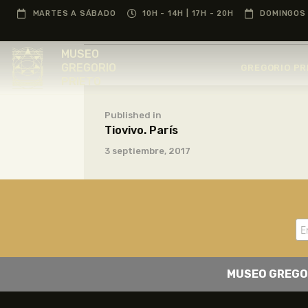
MARTES A SÁBADO
10H - 14H | 17H - 20H
DOMINGOS 
MUSEO
GREGORIO
GREGORIO PR
PRIETO
Published in
Tiovivo. París
3 septiembre, 2017
MUSEO GREGO