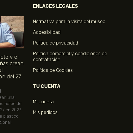
ENLACES LEGALES
Normativa para la visita del museo
Accesibilidad
Política de privacidad
Política comercial y condiciones de
eto y el
contratación
ñas crean
el
Política de Cookies
ón del 27
TU CUENTA
l
ean una
Mi cuenta
os actos del
 27 en 2027.
Mis pedidos
ta plástico
ional.