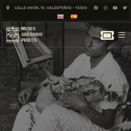
CALLE UNIÓN, 10. VALDEPEÑAS - 13300
MUSEO
GREGORIO
MUSEO
PRIETO
GREGORIO
PRIETO
GREGORIO PRIETO
MUSEO
ARCHIVO
CERTAMEN DE DIBUJO
FUNDACIÓN
TIENDA
NOTICIAS