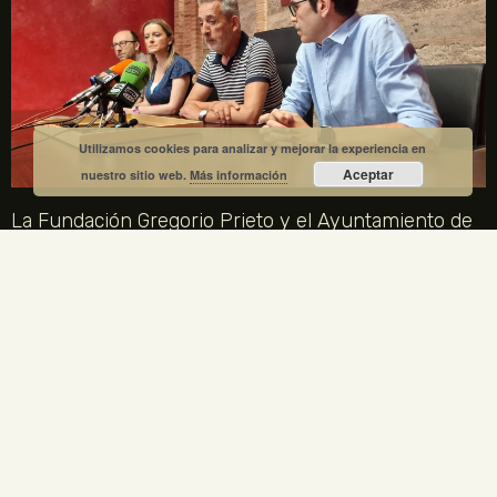
Utilizamos cookies para analizar y mejorar la experiencia en
Aceptar
nuestro sitio web.
Más información
La Fundación Gregorio Prieto y el Ayuntamiento de
Valdepeñas crean una comisión mixta para el
centenario de la Generación del 27
1 julio, 2026
No hay comentarios
La Fundación Gregorio Prieto y el Ayuntamiento de Valdepeñas
crean una comisión mixta para coordinar los actos del centenario
de la Generación del 27 en 2027. Gregorio Prieto es el único
artista plástico representado en la Comisión Nacional.
LEER MÁS »
ENLACES LEGALES