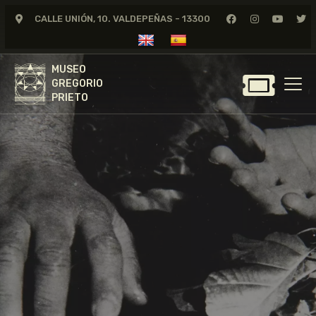
CALLE UNIÓN, 10. VALDEPEÑAS - 13300
MUSEO
GREGORIO
MUSEO
PRIETO
GREGORIO
PRIETO
GREGORIO PRIETO
MUSEO
ARCHIVO
CERTAMEN DE DIBUJO
FUNDACIÓN
TIENDA
NOTICIAS