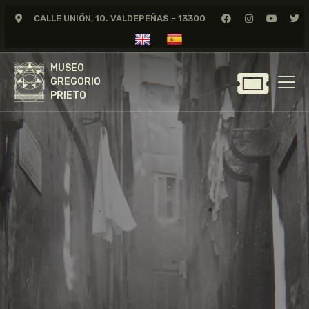
CALLE UNIÓN, 10. VALDEPEÑAS - 13300
MUSEO
GREGORIO
MUSEO
PRIETO
GREGORIO
PRIETO
GREGORIO PRIETO
MUSEO
ARCHIVO
CERTAMEN DE DIBUJO
FUNDACIÓN
TIENDA
NOTICIAS