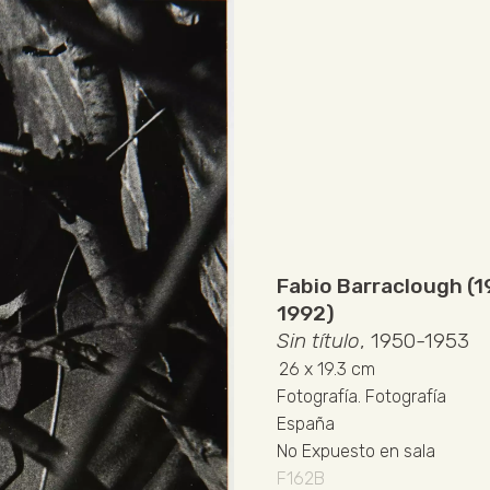
Fabio Barraclough (
1992)
Sin título
, 1950-1953
26
x 19.3 cm
Fotografía
.
Fotografía
España
No Expuesto en sala
F162B