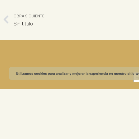
OBRA SIGUIENTE
Sin título
Utilizamos cookies para analizar y mejorar la experiencia en nuestro sitio 
MUSEO GREGO
ABIERTO