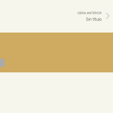
OBRA ANTERIOR
Sin título
 926 324 965
ENLACES LEGALES