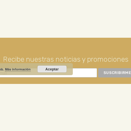
Recibe nuestras noticias y promociones
Aceptar
web.
Más información
RIO PRIETO
Calle Unión, 10. Valdepeñas - 13300
+34
NOTICIA DESTACADA