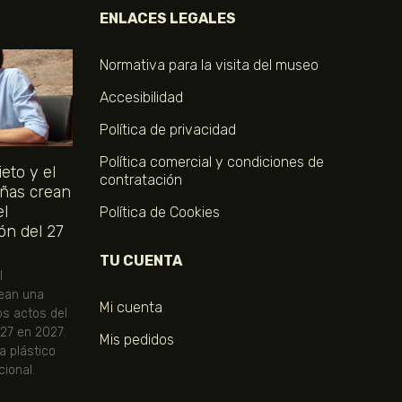
ENLACES LEGALES
Normativa para la visita del museo
Accesibilidad
Política de privacidad
Política comercial y condiciones de
eto y el
contratación
ñas crean
el
Política de Cookies
ón del 27
TU CUENTA
l
ean una
Mi cuenta
os actos del
 27 en 2027.
Mis pedidos
ta plástico
ional.