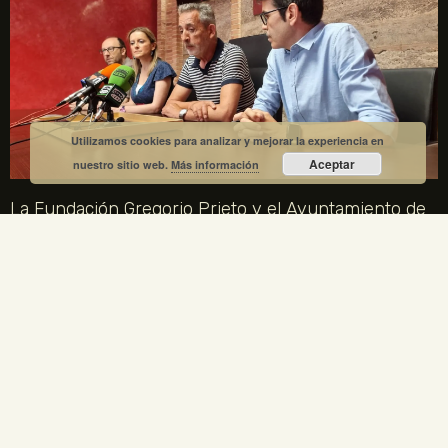
Utilizamos cookies para analizar y mejorar la experiencia en
Aceptar
nuestro sitio web.
Más información
La Fundación Gregorio Prieto y el Ayuntamiento de
Valdepeñas crean una comisión mixta para el
centenario de la Generación del 27
1 julio, 2026
No hay comentarios
La Fundación Gregorio Prieto y el Ayuntamiento de Valdepeñas
crean una comisión mixta para coordinar los actos del centenario
de la Generación del 27 en 2027. Gregorio Prieto es el único
artista plástico representado en la Comisión Nacional.
LEER MÁS »
ENLACES LEGALES