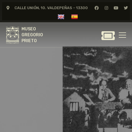
CALLE UNIÓN, 10. VALDEPEÑAS - 13300
MUSEO
GREGORIO
MUSEO
PRIETO
GREGORIO
PRIETO
GREGORIO PRIETO
MUSEO
ARCHIVO
CERTAMEN DE DIBUJO
FUNDACIÓN
TIENDA
NOTICIAS