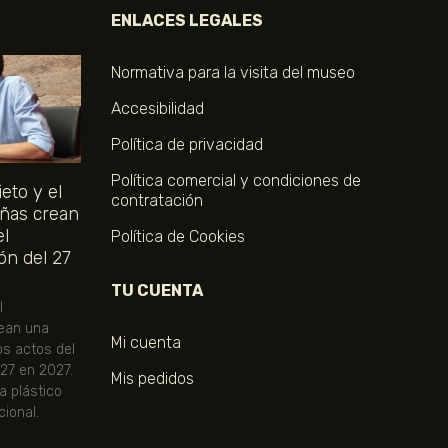
ENLACES LEGALES
Normativa para la visita del museo
Accesibilidad
Política de privacidad
Política comercial y condiciones de
eto y el
contratación
ñas crean
el
Política de Cookies
ón del 27
TU CUENTA
l
ean una
Mi cuenta
os actos del
 27 en 2027.
Mis pedidos
ta plástico
ional.