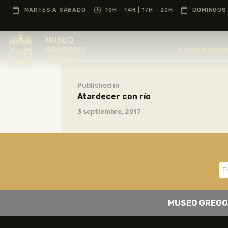
MARTES A SÁBADO
10H - 14H | 17H - 20H
DOMINGOS 
MUSEO
GREGORIO
GREGORIO PR
PRIETO
Published in
Atardecer con río
3 septiembre, 2017
MUSEO GREGO