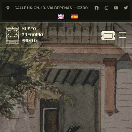
CALLE UNIÓN, 10. VALDEPEÑAS - 13300
MUSEO
GREGORIO
MUSEO
PRIETO
GREGORIO
PRIETO
GREGORIO PRIETO
MUSEO
ARCHIVO
CERTAMEN DE DIBUJO
FUNDACIÓN
TIENDA
NOTICIAS