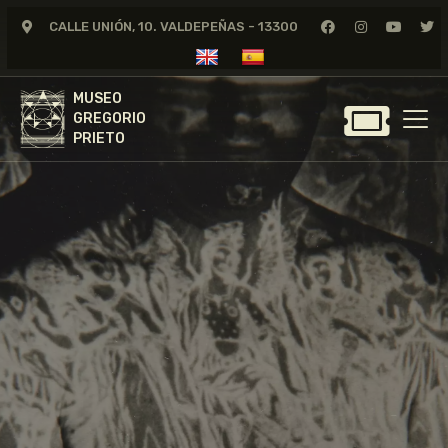
CALLE UNIÓN, 10. VALDEPEÑAS - 13300
MUSEO
GREGORIO
MUSEO
PRIETO
GREGORIO
PRIETO
GREGORIO PRIETO
MUSEO
ARCHIVO
CERTAMEN DE DIBUJO
FUNDACIÓN
TIENDA
NOTICIAS