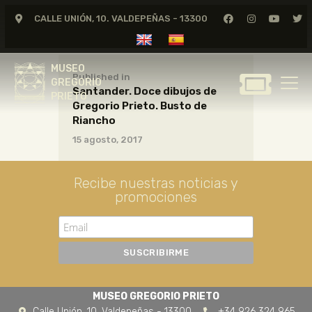
CALLE UNIÓN, 10. VALDEPEÑAS - 13300
MUSEO
GREGORIO
MUSEO
PRIETO
Published in
GREGORIO
Santander. Doce dibujos de
PRIETO
Gregorio Prieto. Busto de
GREGORIO PRIETO
Riancho
MUSEO
15 agosto, 2017
ARCHIVO
CERTAMEN DE DIBUJO
Recibe nuestras noticias y
promociones
FUNDACIÓN
TIENDA
NOTICIAS
MUSEO GREGORIO PRIETO
Calle Unión, 10. Valdepeñas - 13300
+34 926 324 965