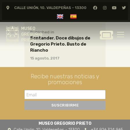
CALLE UNIÓN, 10. VALDEPEÑAS - 13300
MUSEO
GREGORIO
MUSEO
PRIETO
Published in
GREGORIO
Santander. Doce dibujos de
PRIETO
Gregorio Prieto. Busto de
GREGORIO PRIETO
Riancho
MUSEO
15 agosto, 2017
ARCHIVO
CERTAMEN DE DIBUJO
Recibe nuestras noticias y
promociones
FUNDACIÓN
TIENDA
NOTICIAS
MUSEO GREGORIO PRIETO
Calle Unión, 10. Valdepeñas - 13300
+34 926 324 965