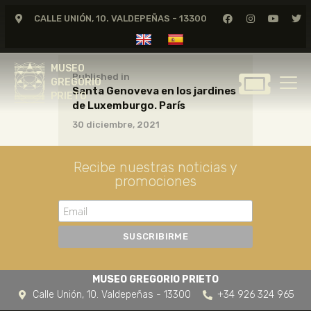
CALLE UNIÓN, 10. VALDEPEÑAS - 13300
MUSEO
GREGORIO
MUSEO
PRIETO
Published in
GREGORIO
Santa Genoveva en los jardines
PRIETO
de Luxemburgo. París
GREGORIO PRIETO
30 diciembre, 2021
MUSEO
ARCHIVO
Recibe nuestras noticias y
CERTAMEN DE DIBUJO
promociones
FUNDACIÓN
TIENDA
NOTICIAS
MUSEO GREGORIO PRIETO
Calle Unión, 10. Valdepeñas - 13300
+34 926 324 965