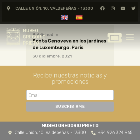
CALLE UNIÓN, 10. VALDEPEÑAS - 13300
MUSEO
GREGORIO
MUSEO
PRIETO
Published in
GREGORIO
Santa Genoveva en los jardines
PRIETO
de Luxemburgo. París
GREGORIO PRIETO
30 diciembre, 2021
MUSEO
ARCHIVO
Recibe nuestras noticias y
CERTAMEN DE DIBUJO
promociones
FUNDACIÓN
TIENDA
NOTICIAS
MUSEO GREGORIO PRIETO
Calle Unión, 10. Valdepeñas - 13300
+34 926 324 965