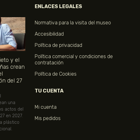
ENLACES LEGALES
Normativa para la visita del museo
Accesibilidad
Política de privacidad
Política comercial y condiciones de
eto y el
contratación
ñas crean
el
Política de Cookies
ón del 27
TU CUENTA
l
ean una
Mi cuenta
os actos del
 27 en 2027.
Mis pedidos
ta plástico
ional.