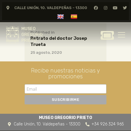
CALLE UNIÓN, 10. VALDEPEÑAS - 13300
MUSEO
GREGORIO
MUSEO
PRIETO
Published in
GREGORIO
Retrato del doctor Josep
PRIETO
Trueta
GREGORIO PRIETO
25 agosto, 2020
MUSEO
ARCHIVO
Recibe nuestras noticias y
CERTAMEN DE DIBUJO
promociones
FUNDACIÓN
TIENDA
NOTICIAS
MUSEO GREGORIO PRIETO
Calle Unión, 10. Valdepeñas - 13300
+34 926 324 965