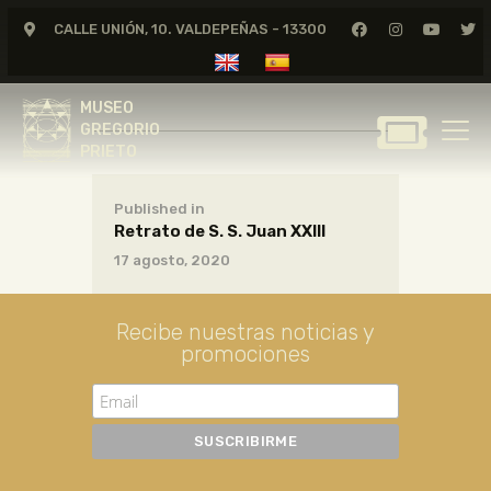
Juan XXIII
CALLE UNIÓN, 10. VALDEPEÑAS - 13300
D609
MUSEO
21 diciembre, 2021
GREGORIO
MUSEO
PRIETO
GREGORIO
PRIETO
GREGORIO PRIETO
Published in
MUSEO
Retrato de S. S. Juan XXIII
ARCHIVO
17 agosto, 2020
CERTAMEN DE DIBUJO
FUNDACIÓN
Recibe nuestras noticias y
promociones
TIENDA
NOTICIAS