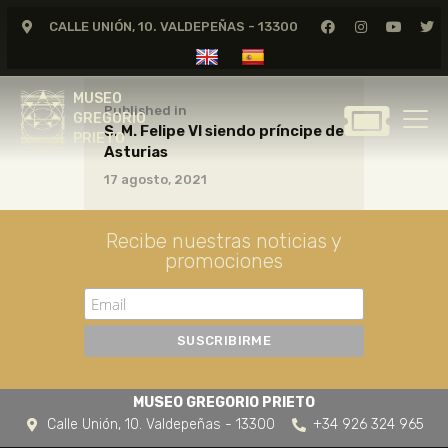
CALLE UNIÓN, 10. VALDEPEÑAS - 13300
MUSEO
GREGORIO
MUSEO
PRIETO
Published in
GREGORIO
S. M. Felipe VI siendo príncipe de
PRIETO
Asturias
GREGORIO PRIETO
17 agosto, 2021
MUSEO
ARCHIVO
Recibe nuestras noticias y
CERTAMEN DE DIBUJO
promociones
FUNDACIÓN
TIENDA
NOTICIAS
MUSEO GREGORIO PRIETO
Calle Unión, 10. Valdepeñas - 13300
+34 926 324 965