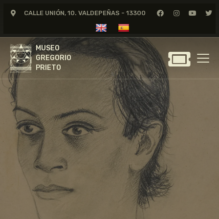
CALLE UNIÓN, 10. VALDEPEÑAS - 13300
MUSEO
GREGORIO
MUSEO
PRIETO
GREGORIO
PRIETO
GREGORIO PRIETO
MUSEO
ARCHIVO
CERTAMEN DE DIBUJO
FUNDACIÓN
TIENDA
NOTICIAS