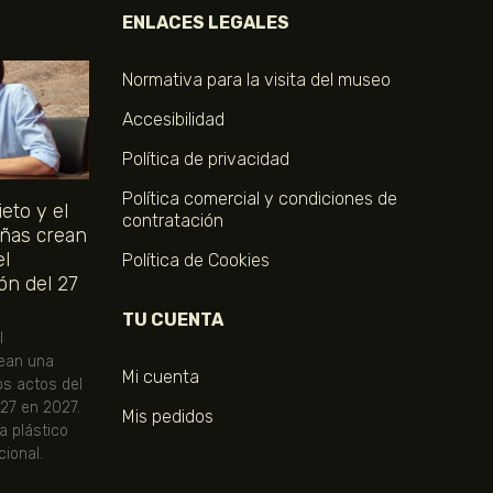
ENLACES LEGALES
Normativa para la visita del museo
Accesibilidad
Política de privacidad
Política comercial y condiciones de
eto y el
contratación
ñas crean
el
Política de Cookies
ón del 27
TU CUENTA
l
ean una
Mi cuenta
os actos del
 27 en 2027.
Mis pedidos
ta plástico
ional.