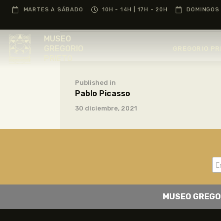
MARTES A SÁBADO
10H - 14H | 17H - 20H
DOMINGOS 
MUSEO
GREGORIO
GREGORIO PR
PRIETO
Published in
Pablo Picasso
30 diciembre, 2021
MUSEO GREGO