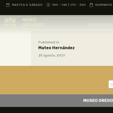
MARTES A SÁBADO
10H - 14H | 17H - 20H
DOMINGOS 
MUSEO
GREGORIO
GREGORIO PR
PRIETO
Published in
Mateo Hernández
25 agosto, 2021
MUSEO GREGO