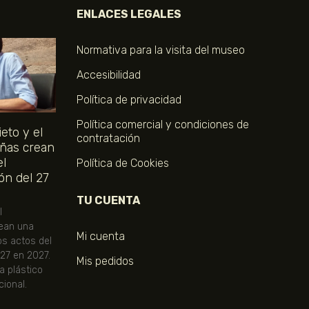
ENLACES LEGALES
Normativa para la visita del museo
Accesibilidad
Política de privacidad
Política comercial y condiciones de
eto y el
contratación
ñas crean
el
Política de Cookies
ón del 27
TU CUENTA
l
ean una
Mi cuenta
os actos del
 27 en 2027.
Mis pedidos
ta plástico
ional.