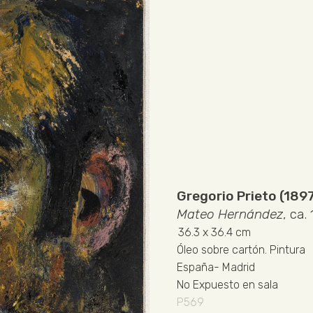
Gregorio Prieto (189
Mateo Hernández
, ca.
36.3
x 36.4 cm
Óleo sobre cartón
.
Pintura
España
-
Madrid
No Expuesto en sala
P569