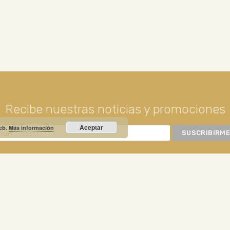
Recibe nuestras noticias y promociones
Aceptar
web.
Más información
RIO PRIETO
Calle Unión, 10. Valdepeñas - 13300
+34
NOTICIA DESTACADA