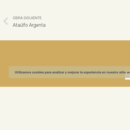
OBRA SIGUIENTE
Ataúlfo Argenta
Utilizamos cookies para analizar y mejorar la experiencia en nuestro sitio 
MUSEO GREGO
ABIERTO