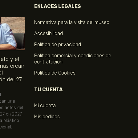
ENLACES LEGALES
Normativa para la visita del museo
Accesibilidad
Política de privacidad
Política comercial y condiciones de
eto y el
contratación
ñas crean
el
Política de Cookies
ón del 27
TU CUENTA
l
ean una
Mi cuenta
os actos del
 27 en 2027.
Mis pedidos
ta plástico
ional.