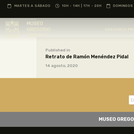
MARTES A SÁBADO
10H - 14H | 17H - 20H
DOMINGOS 
MUSEO
GREGORIO
GREGORIO PR
PRIETO
Published in
Retrato de Ramón Menéndez Pidal
14 agosto, 2020
MUSEO GREGO