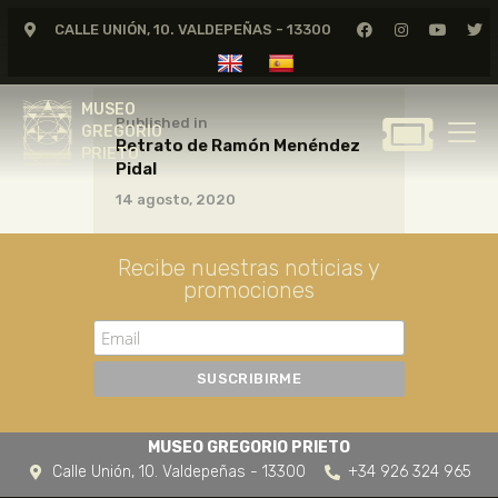
CALLE UNIÓN, 10. VALDEPEÑAS - 13300
MUSEO
GREGORIO
MUSEO
PRIETO
Published in
GREGORIO
Retrato de Ramón Menéndez
PRIETO
Pidal
GREGORIO PRIETO
14 agosto, 2020
MUSEO
ARCHIVO
Recibe nuestras noticias y
CERTAMEN DE DIBUJO
promociones
FUNDACIÓN
TIENDA
NOTICIAS
MUSEO GREGORIO PRIETO
Calle Unión, 10. Valdepeñas - 13300
+34 926 324 965