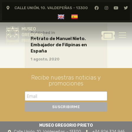
CALLE UNIÓN, 10. VALDEPEÑAS - 13300
MUSEO
GREGORIO
MUSEO
PRIETO
Published in
GREGORIO
Retrato de Manuel Nieto.
PRIETO
Embajador de Filipinas en
GREGORIO PRIETO
España
MUSEO
1 agosto, 2020
ARCHIVO
CERTAMEN DE DIBUJO
Recibe nuestras noticias y
promociones
FUNDACIÓN
TIENDA
NOTICIAS
MUSEO GREGORIO PRIETO
Calle Unión, 10. Valdepeñas - 13300
+34 926 324 965