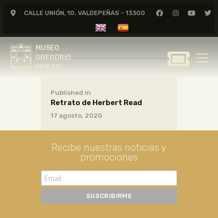
Herbert Read
CALLE UNIÓN, 10. VALDEPEÑAS - 13300
D574
MUSEO
6 diciembre, 2021
GREGORIO
MUSEO
PRIETO
GREGORIO
PRIETO
GREGORIO PRIETO
Published in
MUSEO
Retrato de Herbert Read
ARCHIVO
17 agosto, 2020
CERTAMEN DE DIBUJO
FUNDACIÓN
Recibe nuestras noticias y
promociones
TIENDA
NOTICIAS