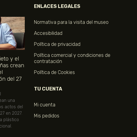
ENLACES LEGALES
Normativa para la visita del museo
Accesibilidad
Política de privacidad
Política comercial y condiciones de
eto y el
contratación
ñas crean
el
Política de Cookies
ón del 27
TU CUENTA
l
ean una
Mi cuenta
os actos del
 27 en 2027.
Mis pedidos
ta plástico
ional.