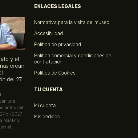
ENLACES LEGALES
Normativa para la visita del museo
Accesibilidad
Política de privacidad
Política comercial y condiciones de
eto y el
contratación
ñas crean
el
Política de Cookies
ón del 27
TU CUENTA
l
ean una
Mi cuenta
os actos del
 27 en 2027.
Mis pedidos
ta plástico
ional.