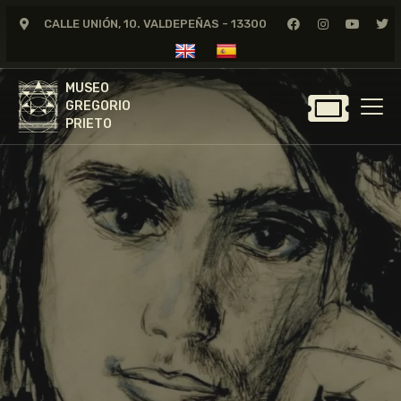
CALLE UNIÓN, 10. VALDEPEÑAS - 13300
MUSEO
GREGORIO
MUSEO
PRIETO
GREGORIO
PRIETO
GREGORIO PRIETO
MUSEO
ARCHIVO
CERTAMEN DE DIBUJO
FUNDACIÓN
TIENDA
NOTICIAS