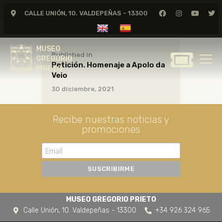
CALLE UNIÓN, 10. VALDEPEÑAS - 13300
MUSEO
GREGORIO
MUSEO
PRIETO
Published in
GREGORIO
Petición. Homenaje a Apolo da
PRIETO
Veio
GREGORIO PRIETO
30 diciembre, 2021
MUSEO
ARCHIVO
Recibe nuestras noticias y
CERTAMEN DE DIBUJO
promociones
FUNDACIÓN
TIENDA
NOTICIAS
MUSEO GREGORIO PRIETO
Calle Unión, 10. Valdepeñas - 13300
+34 926 324 965