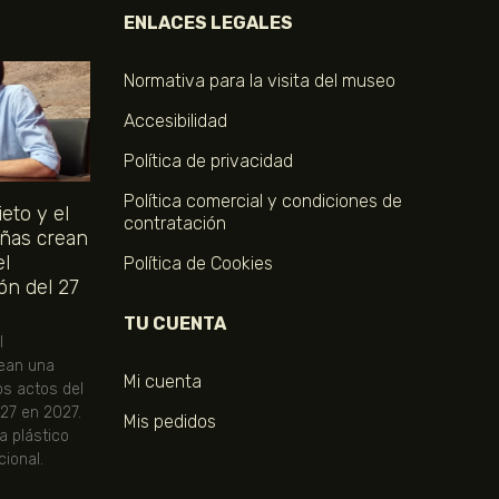
ENLACES LEGALES
Normativa para la visita del museo
Accesibilidad
Política de privacidad
Política comercial y condiciones de
eto y el
contratación
ñas crean
el
Política de Cookies
ón del 27
TU CUENTA
l
ean una
Mi cuenta
os actos del
 27 en 2027.
Mis pedidos
ta plástico
ional.