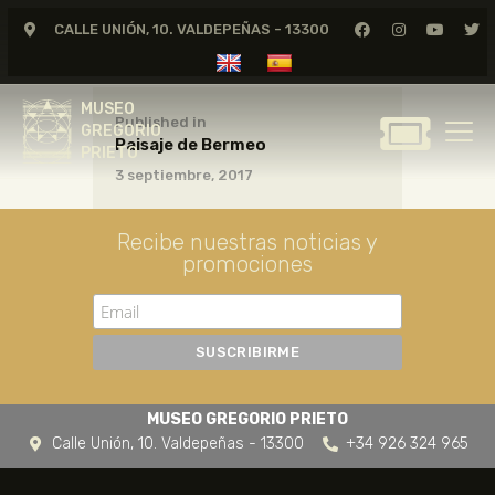
CALLE UNIÓN, 10. VALDEPEÑAS - 13300
MUSEO
GREGORIO
MUSEO
PRIETO
Published in
GREGORIO
Paisaje de Bermeo
PRIETO
3 septiembre, 2017
GREGORIO PRIETO
MUSEO
Recibe nuestras noticias y
ARCHIVO
promociones
CERTAMEN DE DIBUJO
FUNDACIÓN
TIENDA
NOTICIAS
MUSEO GREGORIO PRIETO
Calle Unión, 10. Valdepeñas - 13300
+34 926 324 965