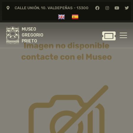
CALLE UNIÓN, 10. VALDEPEÑAS - 13300
MUSEO
GREGORIO
MUSEO
PRIETO
GREGORIO
PRIETO
GREGORIO PRIETO
MUSEO
ARCHIVO
CERTAMEN DE DIBUJO
FUNDACIÓN
TIENDA
NOTICIAS