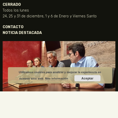
CERRADO
Todos los lunes
24, 25 y 31 de diciembre, 1 y 6 de Enero y Viernes Santo
CONTACTO
NOTICIA DESTACADA
Utilizamos cookies para analizar y mejorar la experiencia en
Aceptar
nuestro sitio web.
Más información
La Fundación Gregorio Prieto y el Ayuntamiento de
Valdepeñas crean una comisión mixta para el
centenario de la Generación del 27